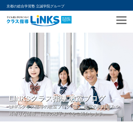
京都の総合学習塾 立誠学院グループ
コ
ン
テ
ン
ツ
へ
ス
キ
ッ
LINKSクラス指導 教室ブログ
プ
LiNKSクラス指導の教室ブログです。教室の取り組みや、
耳寄りな情報、日常の様子までをご紹介します。