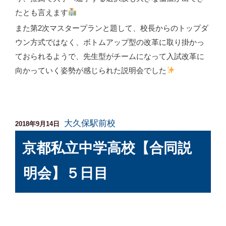
たとも言えます
また第2次マスタープランと題して、校長からのトップダ
ウン方式ではなく、ボトムアップ型の改革に取り掛かっ
ておられるようで、先生型がチームになって入試改革に
向かっていく姿勢が感じられた説明会でした
大久保駅前校
投
2018年9月14日
稿
京都私立中学高校【合同説
日:
明会】５日目