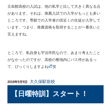
立命館高校の入試は、他の私学と比して大きく異なる点
があります。それは、推薦入試での入学がもっとも多い
ところです。専願での入学者の倍近くの生徒が入学して
います。つまり、推薦資格を取得することが一番良いと
言えますね。
ところで、私自身も宇治市民なので、あまり考えたこと
がなかったのですが、高校の敷地内にバス停があるっ
て、びっくりしますよね
笑
大久保駅前校
投
2018年9月9日
稿
【日曜特訓】スタート！
日: