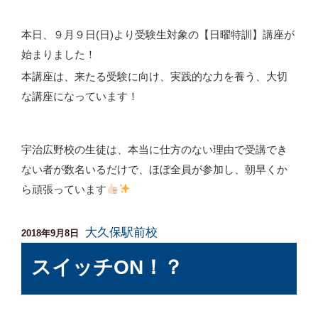
本日、９月９日(日)より受験生対象の【日曜特訓】講座が
始まりました！
本講座は、来たる受験に向け、実践的な力を養う、大切
な講座になっています！
宇治広野校の生徒は、本当に仕方のない理由で受講でき
ない者が数名いるだけで、ほぼ全員が参加し、朝早くか
ら頑張っています
大久保駅前校
投
2018年9月8日
稿
スイッチON！？
日: