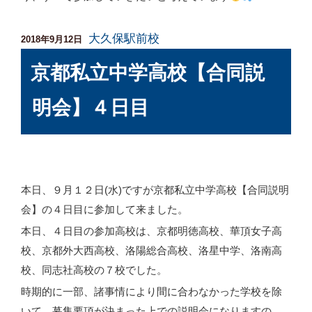
大久保駅前校
投
2018年9月12日
稿
京都私立中学高校【合同説
日:
明会】４日目
本日、９月１２日(水)ですが京都私立中学高校【合同説明
会】の４日目に参加して来ました。
本日、４日目の参加高校は、京都明徳高校、華頂女子高
校、京都外大西高校、洛陽総合高校、洛星中学、洛南高
校、同志社高校の７校でした。
時期的に一部、諸事情により間に合わなかった学校を除
いて、募集要項が決まった上での説明会になりますの