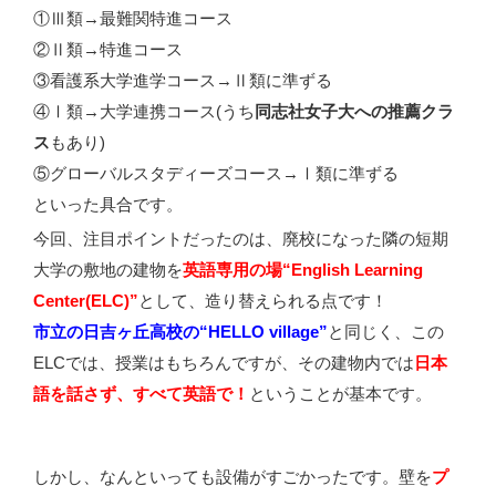
①Ⅲ類→最難関特進コース
②Ⅱ類→特進コース
③看護系大学進学コース→Ⅱ類に準ずる
④Ⅰ類→大学連携コース(うち
同志社女子大への推薦クラ
ス
もあり)
⑤グローバルスタディーズコース→Ⅰ類に準ずる
といった具合です。
今回、注目ポイントだったのは、廃校になった隣の短期
大学の敷地の建物を
英語専用の場“English Learning
Center(ELC)”
として、造り替えられる点です！
市立の日吉ヶ丘高校の“HELLO village”
と同じく、この
ELCでは、授業はもちろんですが、その建物内では
日本
語を話さず、すべて英語で！
ということが基本です。
しかし、なんといっても設備がすごかったです。壁を
プ