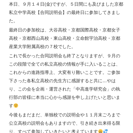
本日、９月１４日(金)ですが、５日間にも及びました京都
私立中学高校【合同説明会】の最終日に参加してきまし
た。
最終日の参加校は、大谷高校・京都国際高校・京都女子
高校・京都西山高校・東山高校・立命館宇治高校・京都
産業大学附属高校の７校でした。
これで長かった合同説明会も終了となりますが、９月の
この段階で全ての私立高校の情報が手に入いることは、
これからの進路指導上、大変有り難いことです。ご参加
下さった各私立高校の先生方に感謝すると共に…やは
り、この会を企画・運営された「中高進学研究会」の執
行部の皆様に本当に心から感謝を申し上げたいと思いま
す
今後もまだまだ、単独校での説明会や１１月末ごろまで
公立高校の説明会もありますので、引き続き出来得る限
り、すべて参加していきたいと考えています