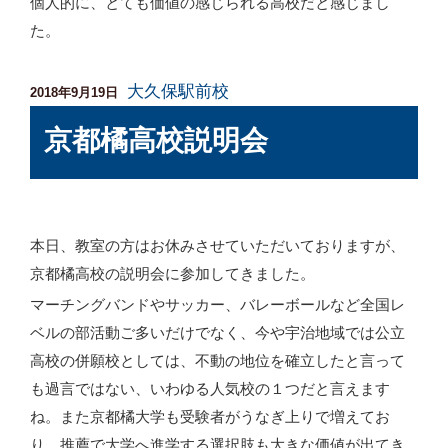
個人的に、とても価値の感じられる高校だと感じまし
た。
大久保駅前校
投
2018年9月19日
稿
京都橘高校説明会
日:
本日、教室の方はお休みさせていただいておりますが、
京都橘高校の説明会に参加してきました。
マーチングバンドやサッカー、バレーボールなど全国レ
ベルの部活動ご多いだけでなく、今や宇治地域では公立
高校の併願校としては、不動の地位を確立したと言って
も過言ではない、いわゆる人気校の１つだと言えます
ね。また京都橘大学も受験者がうなぎ上りで増えてお
り、推薦で大学へ進学する選択肢も大きな価値が出てき