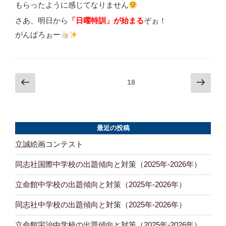
もらったように感じてなりません
さあ、明日から
「日曜特訓」が始まる
ぞぉ！
がんばろぉー
前
次
固定ページ
18
投
の
の
稿
ペ
ペ
ー
ー
ナ
ジ
ジ
最近の投稿
ビ
立誠絵画コンテスト
ゲ
同志社国際中学校の出題傾向と対策（2025年-2026年）
ー
立命館中学校の出題傾向と対策（2025年-2026年）
シ
ョ
同志社中学校の出題傾向と対策（2025年-2026年）
ン
立命館宇治中学校の出題傾向と対策（2025年-2026年）