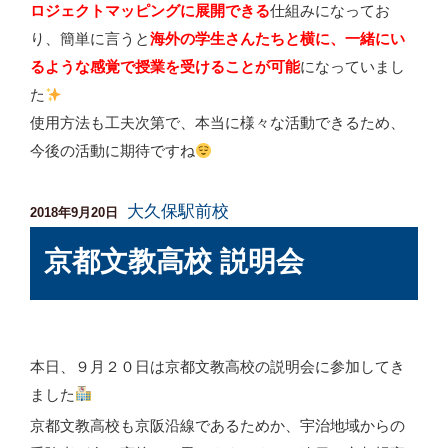
ロジェクトマッピングに展開できる
仕組みになってお
り、簡単に言うと
海外の学生さんたちと横に、一緒にい
るような感覚で授業を受けることが可能
になっていまし
た
使用方法も工夫次第で、本当に様々な活動できるため、
今後の活動に期待ですね
大久保駅前校
投
2018年9月20日
稿
京都文教高校 説明会
日:
本日、９月２０日は京都文教高校の説明会に参加してき
ました
京都文教高校も京阪沿線であるためか、宇治地域からの