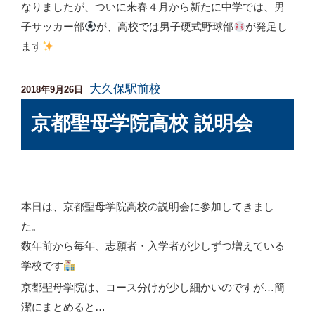
なりましたが、ついに来春４月から新たに中学では、男
子サッカー部
が、高校では男子硬式野球部
が発足し
ます
大久保駅前校
投
2018年9月26日
稿
京都聖母学院高校 説明会
日:
本日は、京都聖母学院高校の説明会に参加してきまし
た。
数年前から毎年、志願者・入学者が少しずつ増えている
学校です
京都聖母学院は、コース分けが少し細かいのですが…簡
潔にまとめると…