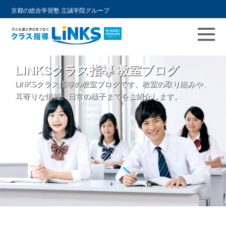
京都の総合学習塾 立誠学院グループ
コ
LINKSクラス指導 教室ブログ
ン
LiNKSクラス指導の教室ブログです。教室の取り組みや、
テ
耳寄りな情報、日常の様子までをご紹介します。
ン
ツ
へ
ス
キ
ッ
プ