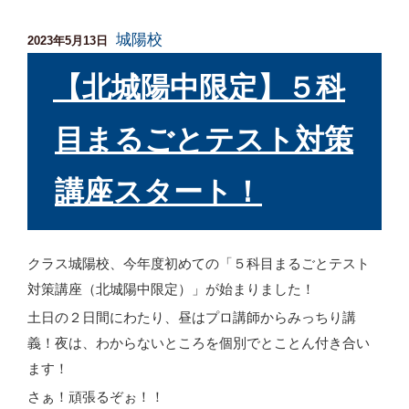
城陽校
投
2023年5月13日
稿
日:
【北城陽中限定】５科
目まるごとテスト対策
講座スタート！
クラス城陽校、今年度初めての「５科目まるごとテスト
対策講座（北城陽中限定）」が始まりました！
土日の２日間にわたり、昼はプロ講師からみっちり講
義！夜は、わからないところを個別でとことん付き合い
ます！
さぁ！頑張るぞぉ！！