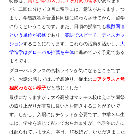
特徴は、
高1と高2の３月に１ヶ月間の留学
があります
が、二回に分けて３月に留学には、意味があります。つ
まり、学習課程を普通科同様に終わらさせてから、留学
に行くということです。また、日頃の授業でも
模擬国連
という単位が必修
であり、
英語でスピーチ、ディスカッ
ション
することになります。これらの活動を活かし、
大
学進学はグローバル推薦を主体
に進めていく予定である
ようです。
グローバルクラスの合格ラインが気になるところです
が、お話の感じでは…予想通り、従来の
コアクラスと然
程変わらない様子
だと感じました！
最後になりますが…大谷高校はマンモス校ゆえに学園祭
の盛り上がりが非常に良いとお聞きすることが多いで
す。しかし、入場にはチケットが必要です。中学３年生
には、学校を通じて配っておられますが、他学年の方に
は配られていません。本日、10枚ほど、いただきました