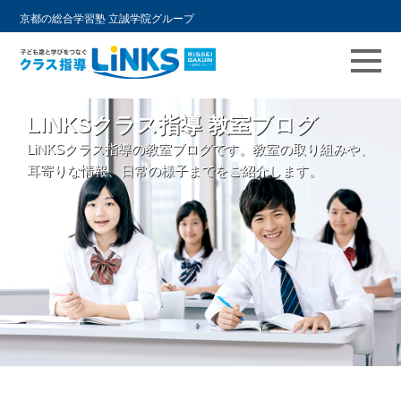
京都の総合学習塾 立誠学院グループ
コ
LINKSクラス指導 教室ブログ
ン
LiNKSクラス指導の教室ブログです。教室の取り組みや、
テ
耳寄りな情報、日常の様子までをご紹介します。
ン
ツ
へ
ス
キ
ッ
プ