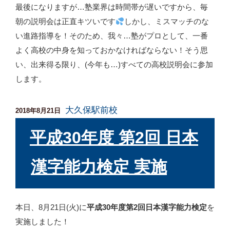
最後になりますが…塾業界は時間帯が遅いですから、毎
朝の説明会は正直キツいです
しかし、ミスマッチのな
い進路指導を！そのため、我々…塾がプロとして、一番
よく高校の中身を知っておかなければならない！そう思
い、出来得る限り、(今年も…)すべての高校説明会に参加
します。
大久保駅前校
投
2018年8月21日
稿
日:
平成30年度 第2回 日本
漢字能力検定 実施
本日、8月21日(火)に
平成30年度第2回日本漢字能力検定
を
実施しました！