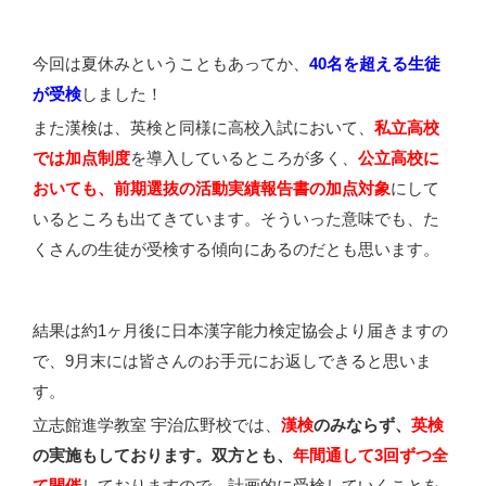
今回は夏休みということもあってか、
40名を超える生徒
が受検
しました！
また漢検は、英検と同様に高校入試において、
私立高校
では加点制度
を導入しているところが多く、
公立高校に
おいても、前期選抜の活動実績報告書の加点対象
にして
いるところも出てきています。そういった意味でも、た
くさんの生徒が受検する傾向にあるのだとも思います。
結果は約1ヶ月後に日本漢字能力検定協会より届きますの
で、9月末には皆さんのお手元にお返しできると思いま
す。
立志館進学教室 宇治広野校では、
漢検
のみならず、
英検
の実施もしております。双方とも、
年間通して3回ずつ全
て開催
しておりますので、計画的に受検していくことを