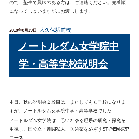
ので、塾生で興味のある方は、ご連絡ください。先着順
になってしまいますが…お渡しします。
大久保駅前校
投
2018年8月29日
稿
日:
ノートルダム女学院中
学・高等学校説明会
本日、秋の説明会２校目は、またしても女子校になりま
すが、ノートルダム女学院中学・高等学校でした！
ノートルダム女学院は、①いわゆる理系の研究・探究を
重視し、国公立・難関私大、医歯薬をめざす
ST@EM探究
コース