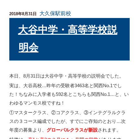
大久保駅前校
投
2018年8月31日
稿
日:
大谷中学・高等学校説
明会
本日、8月31日は大谷中学・高等学校の説明会でした。
実は、大谷高校…昨年の受験者3463名と関西No.1でし
た！ちなみに入学者も592名とこちらも関西No.1…と、い
わゆるマンモス校ですね！
①マスタークラス、②コアクラス、③インテグラルクラ
スの３コース編成でしたが、すでにご存知のとおり…次
年度の募集より、
グローバルクラスが新設
されます。