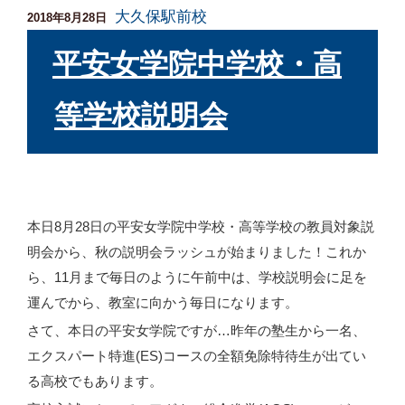
大久保駅前校
投
2018年8月28日
稿
日:
平安女学院中学校・高
等学校説明会
本日8月28日の平安女学院中学校・高等学校の教員対象説
明会から、秋の説明会ラッシュが始まりました！これか
ら、11月まで毎日のように午前中は、学校説明会に足を
運んでから、教室に向かう毎日になります。
さて、本日の平安女学院ですが…昨年の塾生から一名、
エクスパート特進(ES)コースの全額免除特待生が出てい
る高校でもあります。