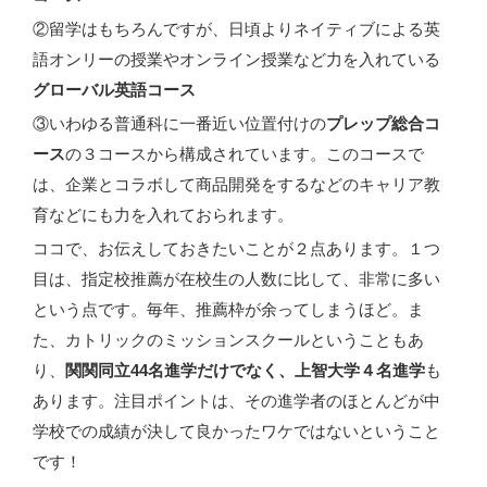
②留学はもちろんですが、日頃よりネイティブによる英
語オンリーの授業やオンライン授業など力を入れている
グローバル英語コース
③いわゆる普通科に一番近い位置付けの
プレップ総合コ
ース
の３コースから構成されています。このコースで
は、企業とコラボして商品開発をするなどのキャリア教
育などにも力を入れておられます。
ココで、お伝えしておきたいことが２点あります。１つ
目は、指定校推薦が在校生の人数に比して、非常に多い
という点です。毎年、推薦枠が余ってしまうほど。ま
た、カトリックのミッションスクールということもあ
り、
関関同立44名進学だけでなく、上智大学４名進学
も
あります。注目ポイントは、その進学者のほとんどが中
学校での成績が決して良かったワケではないということ
です！