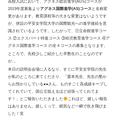
高校入試において、アグネス総合進学(AGS)コースが
2019年度募集より
アグネス国際進学(AS)コース
と名称変
更があります。教育課程等の大きな変更はないようです
が、併設の平安女学院大学の国際観光への進学接続を意
識されているようです。したがって、①立命館進学コー
ス ②エクスパート特進コース ③幼児教育進学コース ④ア
グネス国際進学コース の全４コースの募集となります。
ところで、先程少しご紹介した卒塾生のことなのです
が…
本日の説明会会場に入るなり、すぐに平安女学院の先生
が私のところに来てくださり、「栗本先生、先生の塾か
らお預かりしている●●さん、ものすごく高成績キープし
てくれていて、国公立狙えるほど頑張ってくれてま
す！」とご報告いただきました
これほど、嬉しい報告
はありません。嬉しくって、眠気など一瞬で吹き飛びま
した！笑