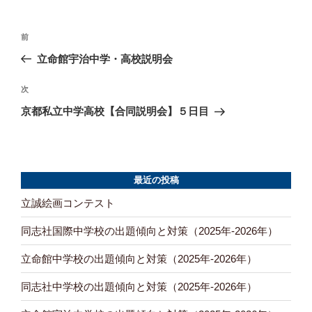
ー
投
前
前
の
稿
立命館宇治中学・高校説明会
投
ナ
稿
次
次
ビ
の
京都私立中学高校【合同説明会】５日目
投
ゲ
稿
ー
シ
最近の投稿
ョ
立誠絵画コンテスト
ン
同志社国際中学校の出題傾向と対策（2025年-2026年）
立命館中学校の出題傾向と対策（2025年-2026年）
同志社中学校の出題傾向と対策（2025年-2026年）