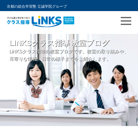
京都の総合学習塾 立誠学院グループ
コ
LINKSクラス指導 教室ブログ
ン
LiNKSクラス指導の教室ブログです。教室の取り組みや、
テ
耳寄りな情報、日常の様子までをご紹介します。
ン
ツ
へ
ス
キ
ッ
プ