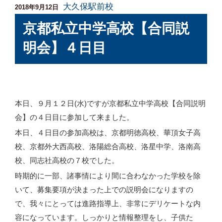
大久保駅前校
投
2018年9月12日
稿
京都私立中学高校【合同説
日:
明会】４日目
本日、９月１２日(水)ですが京都私立中学高校【合同説明
会】の４日目に参加して来ました。
本日、４日目の参加高校は、京都明徳高校、華頂女子高
校、京都外大西高校、洛陽総合高校、洛星中学、洛南高
校、同志社高校の７校でした。
時期的に一部、諸事情により間に合わなかった学校を除
いて、募集要項が決まった上での説明会になりますの
で、我々にとっては進路指導上、非常にデリケートな内
容になっています。しっかりと情報整理をし、子供た