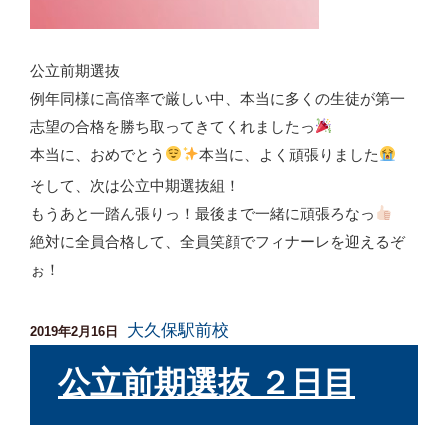
公立前期選抜
例年同様に高倍率で厳しい中、本当に多くの生徒が第一
志望の合格を勝ち取ってきてくれましたっ
本当に、おめでとう
本当に、よく頑張りました
そして、次は公立中期選抜組！
もうあと一踏ん張りっ！最後まで一緒に頑張ろなっ
絶対に全員合格して、全員笑顔でフィナーレを迎えるぞ
ぉ！
大久保駅前校
投
2019年2月16日
稿
日:
公立前期選抜 ２日目