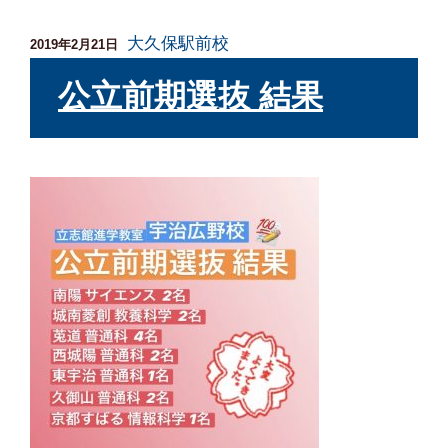
大久保駅前校
投
2019年2月21日
稿
日:
公立前期選抜 結果