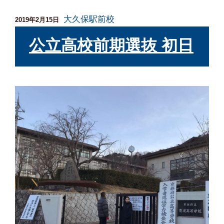
大久保駅前校
投
2019年2月15日
稿
日:
公立高校前期選抜 初日