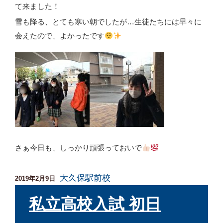
て来ました！
雪も降る、とても寒い朝でしたが…生徒たちには早々に
会えたので、よかったです
さぁ今日も、しっかり頑張っておいで
大久保駅前校
投
2019年2月9日
稿
日:
私立高校入試 初日