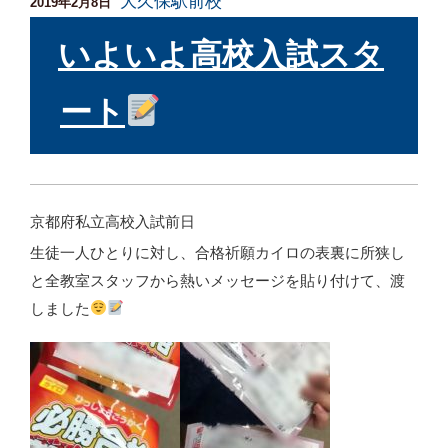
大久保駅前校
投
2019年2月8日
稿
日:
いよいよ高校入試スタ
ート
京都府私立高校入試前日
生徒一人ひとりに対し、合格祈願カイロの表裏に所狭し
と全教室スタッフから熱いメッセージを貼り付けて、渡
しました