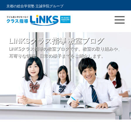
京都の総合学習塾 立誠学院グループ
コ
LINKSクラス指導 教室ブログ
ン
LiNKSクラス指導の教室ブログです。教室の取り組みや、
テ
耳寄りな情報、日常の様子までをご紹介します。
ン
ツ
へ
ス
キ
ッ
プ