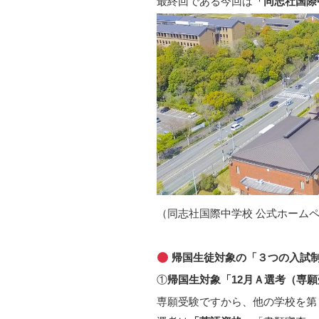
最終回である今回は
「同志社国際
（同志社国際中学校 公式ホーム
帰国生徒対象の「３つの入試
①
帰国生対象「12月Ａ選考（専
専願受験ですから、他の学校を第