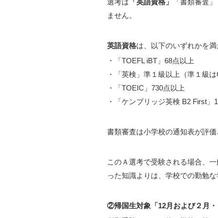
選考は
「英語資格」
「書類審査」
ません。
英語資格
は、以下のいずれかを満
・「TOEFL iBT」68点以上
・「英検」準１級以上（準１級はCB
・「TOEIC」730点以上
・「ケンブリッジ英検 B2 First」
書類審査は小学校の通知表が評価
このＡ選考で受験される場合、一
った知識よりは、学校での勤勉な
②帰国生対象「12月および２月