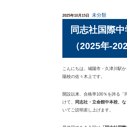
未分類
投
2025年10月15日
稿
日:
同志社国際中
（2025年-20
こんにちは。城陽市・久津川駅から
陽校の佐々木上です。
開設以来、合格率100％を誇る
けて、
同志社・立命館中本校、な
いてご説明差し上げます。