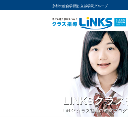
京都の総合学習塾 立誠学院グループ
コ
ン
テ
ン
ツ
へ
ス
キ
ッ
プ
LINKSクラ
LiNKSクラス指導の教室ブ