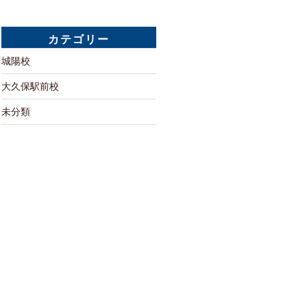
カテゴリー
城陽校
大久保駅前校
未分類