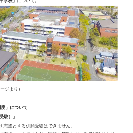
中学校」
について。
ページより）
制度」について
願受験）」
１志望とする併願受験はできません。