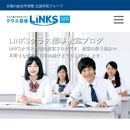
京都の総合学習塾 立誠学院グループ
コ
LINKSクラス指導 教室ブログ
ン
LiNKSクラス指導の教室ブログです。教室の取り組みや、
テ
耳寄りな情報、日常の様子までをご紹介します。
ン
ツ
へ
ス
キ
ッ
プ