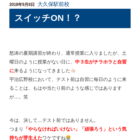
大久保駅前校
投
2018年9月8日
稿
スイッチON！？
日:
怒涛の夏期講習が終わり、通常授業に入りましたが、土
曜日のように授業がない日に、
中３生がチラホラと自習
に
来るようになってきました
宇治広野校において、テスト前は自習に毎日のように来
ることは、もはや当たり前のような感じではあります
が…。笑
今は、決して…テスト前ではありません。
つまり
「やらなければいけない」「頑張ろう」という気
持ちが芽生えた
ワケですね