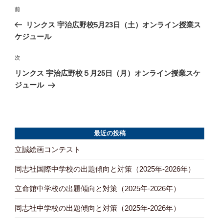
投
前
前
の
稿
リンクス 宇治広野校5月23日（土）オンライン授業ス
投
ケジュール
ナ
稿
ビ
次
次
の
リンクス 宇治広野校５月25日（月）オンライン授業スケ
ゲ
投
ジュール
ー
稿
シ
ョ
最近の投稿
ン
立誠絵画コンテスト
同志社国際中学校の出題傾向と対策（2025年-2026年）
立命館中学校の出題傾向と対策（2025年-2026年）
同志社中学校の出題傾向と対策（2025年-2026年）