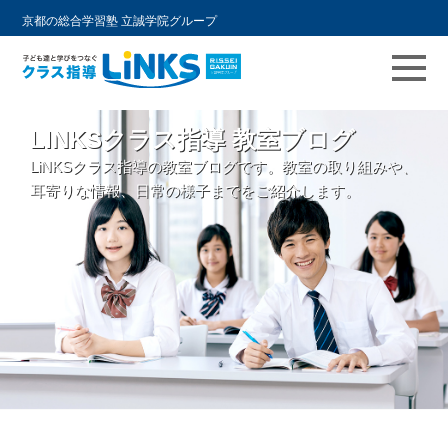
京都の総合学習塾 立誠学院グループ
コ
LINKSクラス指導 教室ブログ
ン
LiNKSクラス指導の教室ブログです。教室の取り組みや、
テ
耳寄りな情報、日常の様子までをご紹介します。
ン
ツ
へ
ス
キ
ッ
プ