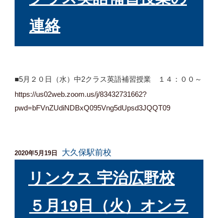
連絡
■5月２０日（水）中2クラス英語補習授業 １４：００～
https://us02web.zoom.us/j/83432731662?
pwd=bFVnZUdiNDBxQ095Vng5dUpsd3JQQT09
大久保駅前校
投
2020年5月19日
稿
日:
リンクス 宇治広野校
５月19日（火）オンラ