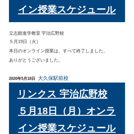
イン授業スケジュール
立志館進学教室 宇治広野校
５月19日（火）
本日のオンライン授業は、すべて終了しました。
ありがとうございました。
大久保駅前校
投
2020年5月18日
稿
日:
リンクス 宇治広野校
５月18日（月）オンラ
イン授業スケジュール