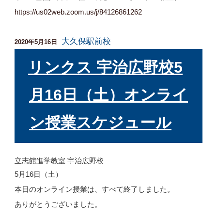
https://us02web.zoom.us/j/
84126861262
大久保駅前校
投
2020年5月16日
稿
日:
リンクス 宇治広野校5
月16日（土）オンライ
ン授業スケジュール
立志館進学教室 宇治広野校
5月16日（土）
本日のオンライン授業は、すべて終了しました。
ありがとうございました。