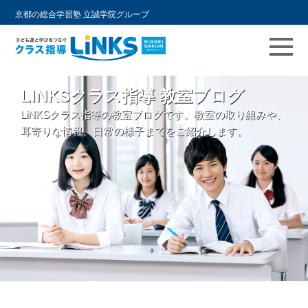
京都の総合学習塾 立誠学院グループ
コ
LINKSクラス指導 教室ブログ
ン
LiNKSクラス指導の教室ブログです。教室の取り組みや、
テ
耳寄りな情報、日常の様子までをご紹介します。
ン
ツ
へ
ス
キ
ッ
プ