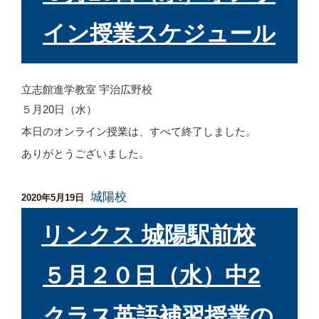
イン授業スケジュール
立志館進学教室 宇治広野校
５月20日（水）
本日のオンライン授業は、すべて終了しました。
ありがとうございました。
城陽校
投
2020年5月19日
稿
日:
リンクス 城陽駅前校
５月２０日（水）中2
クラス英語補習授業の