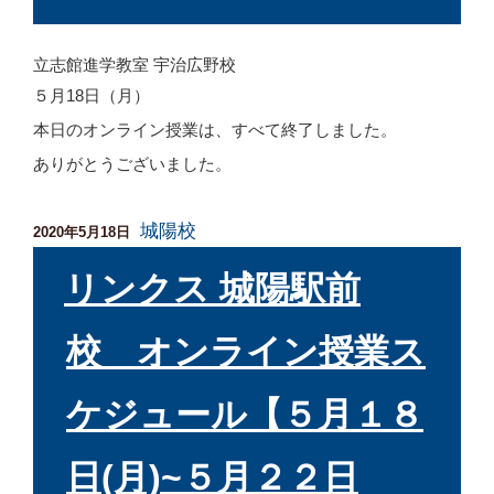
立志館進学教室 宇治広野校
５月18日（月）
本日のオンライン授業は、すべて終了しました。
ありがとうございました。
城陽校
投
2020年5月18日
稿
日:
リンクス 城陽駅前
校 オンライン授業ス
ケジュール【５月１８
日(月)~５月２２日