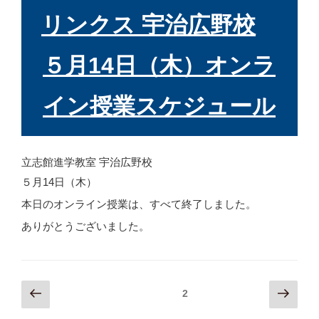
稿
日:
リンクス 宇治広野校
５月14日（木）オンラ
イン授業スケジュール
立志館進学教室 宇治広野校
５月14日（木）
本日のオンライン授業は、すべて終了しました。
ありがとうございました。
前
次
固定ページ
2
投
の
の