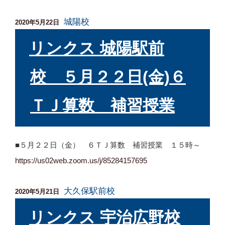
城陽校
投
2020年5月22日
稿
日:
リンクス 城陽駅前
校 ５月２２日(金)６
ＴＪ算数 補習授業
■５月２２日（金） ６ＴＪ算数 補習授業 １５時～
https://us02web.zoom.us/j/85284157695
大久保駅前校
投
2020年5月21日
稿
日:
リンクス 宇治広野校