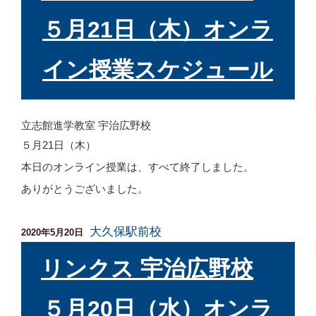
５月21日（木）オンラ
イン授業スケジュール
立志館進学教室 宇治広野校
５月21日（木）
本日のオンライン授業は、すべて終了しました。
ありがとうございました。
大久保駅前校
投
2020年5月20日
稿
日:
リンクス 宇治広野校
５月20日（水）オンラ