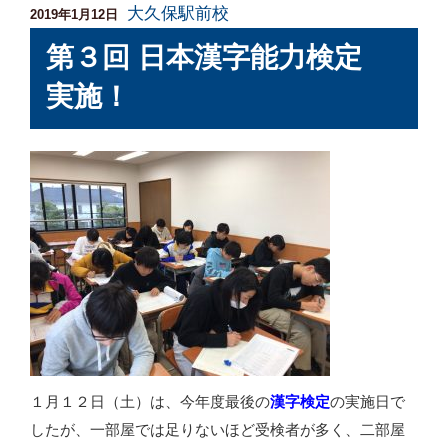
大久保駅前校
投
2019年1月12日
稿
第３回 日本漢字能力検定
日:
実施！
１月１２日（土）は、今年度最後の
漢字検定
の実施日で
したが、一部屋では足りないほど受検者が多く、二部屋