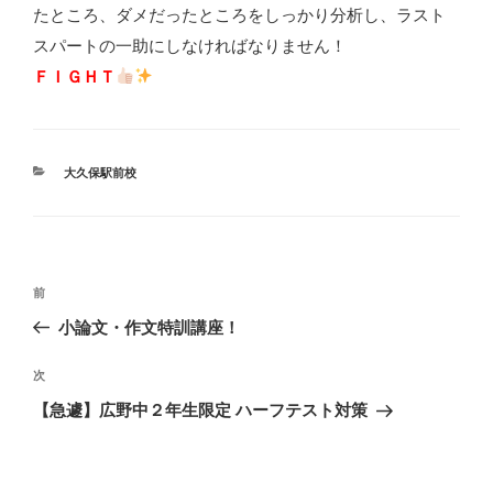
たところ、ダメだったところをしっかり分析し、ラスト
スパートの一助にしなければなりません！
ＦＩＧＨＴ
カ
大久保駅前校
テ
ゴ
リ
ー
投
前
前
の
稿
小論文・作文特訓講座！
投
ナ
稿
次
次
ビ
の
【急遽】広野中２年生限定 ハーフテスト対策
投
ゲ
稿
ー