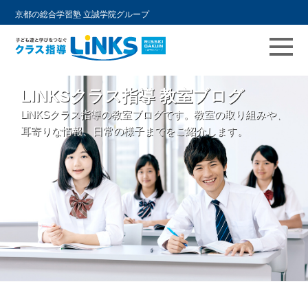
京都の総合学習塾 立誠学院グループ
コ
LINKSクラス指導 教室ブログ
ン
LiNKSクラス指導の教室ブログです。教室の取り組みや、
テ
耳寄りな情報、日常の様子までをご紹介します。
ン
ツ
へ
ス
キ
ッ
プ