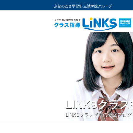
京都の総合学習塾 立誠学院グループ
コ
ン
テ
ン
ツ
へ
ス
キ
ッ
プ
LINKSクラ
LiNKSクラス指導の教室ブ