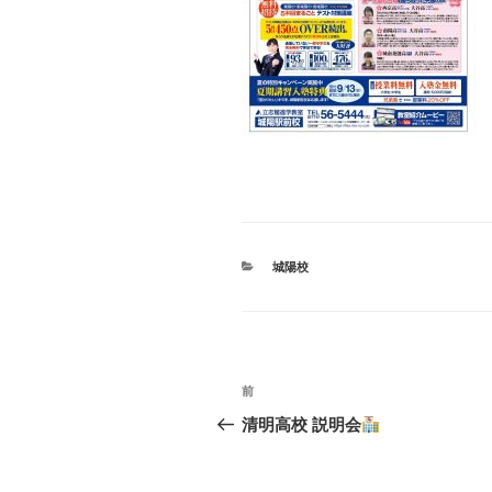
カ
城陽校
テ
ゴ
リ
ー
投
前
前
稿
の
清明高校 説明会
投
ナ
稿
ビ