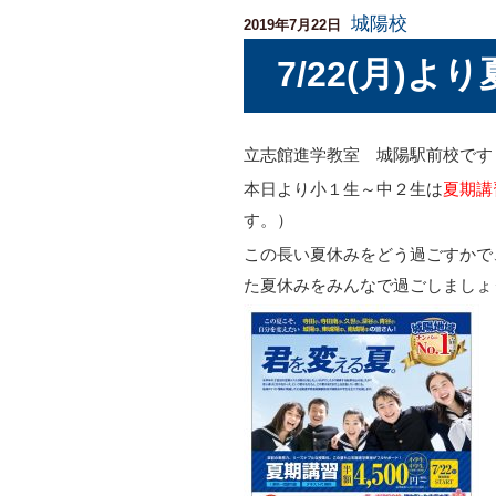
城陽校
投
2019年7月22日
稿
7/22(月)
日:
立志館進学教室 城陽駅前校です
本日より小１生～中２生は
夏期講
す。）
この長い夏休みをどう過ごすかで
た夏休みをみんなで過ごしましょ