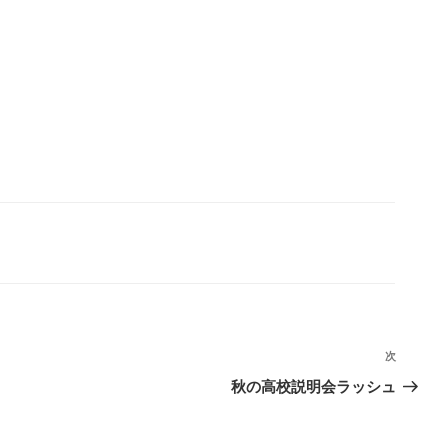
次
次
の
秋の高校説明会ラッシュ
投
稿